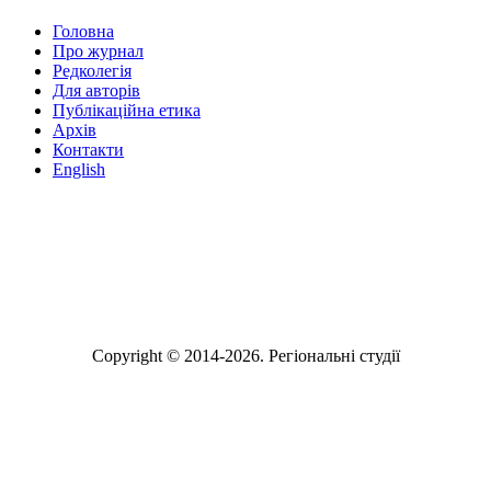
Головна
Про журнал
Редколегія
Для авторів
Публікаційна етика
Архів
Контакти
English
№ 40
№ 41
№ 42
№ 43
Copyright © 2014-2026. Регіональні студії